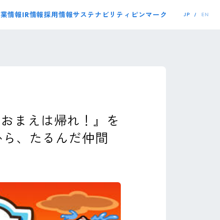
事業情報
IR情報
採用情報
サステナビリティ
ピンマーク
JP
EN
『おまえは帰れ！』を
から、たるんだ仲間