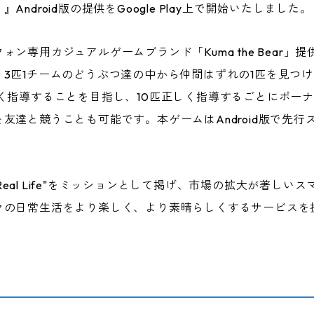
ndroid版の提供をGoogle Play上で開始いたしました。
ン専用カジュアルゲームブランド「Kuma the Bear
3匹1チームのどうぶつ達の中から仲間はずれの1匹を見つ
く指導することを目指し、10匹正しく指導するごとにボー
友達と競うことも可能です。本ゲームはAndroid版で先行
。
nt in Real Life"をミッションとして掲げ、市場の拡大が
々の日常生活をより楽しく、より素晴らしくするサービスを