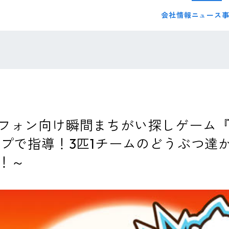
会社情報
ニュース
フォン向け瞬間まちがい探しゲーム
ップで指導！3匹1チームのどうぶつ達
！～