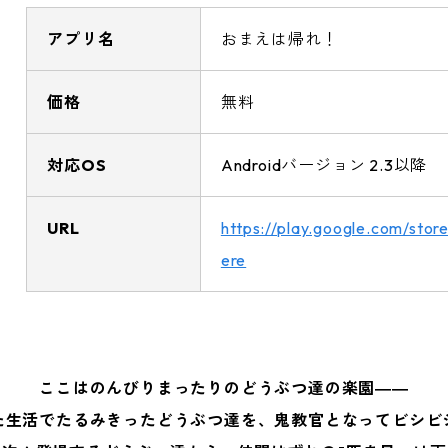
アプリ名
おまえは帰れ！
価格
無料
対応OS
Androidバージョン 2.3以降
URL
https://play.google.com/store
ere
ここはのんびりまったりのどうぶつ達の楽園――
た生活でたるみきったどうぶつ達を、鬼教官となってビシビ