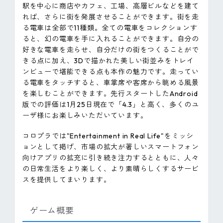
駅を中心に商店やカフェ、工場、高層ビルなどを建て
れば、さらに街を発展させることができます。街を走
る電車は全部で11種類。全ての電車をコレクションす
ると、幻の電車を手に入れることができます。自分の
好きな電車を走らせ、自分だけの街をつくることがで
きる点に加え、3Dで描かれた美しい街並みをトレイ
ンビューで堪能できる点も本作の魅力です。走ってい
る電車をタッチすると、車掌席や客席から眺める風景
を楽しむことができます。先行スタートしたAndroid
版での評価は1月25日現在で「4.3」と高く、多くのユ
ーザ様にお楽しみいただいています。
コロプラでは"Entertainment in Real Life"をミッシ
ョンとして掲げ、市場の拡大が著しいスマートフォン
向けアプリの拡充に引き続き注力するとともに、人々
の日常生活をより楽しく、より素晴らしくするサービ
スを提供してまいります。
ゲーム概要