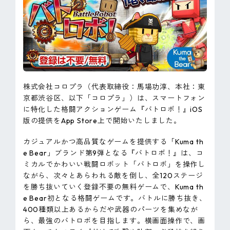
ピンマーク
JP
EN
株式会社コロプラ（代表取締役：馬場功淳、本社：東
京都渋谷区、以下「コロプラ」）は、スマートフォン
に特化した格闘アクションゲーム『バトロボ！』iOS
版の提供をApp Store上で開始いたしました。
カジュアルかつ高品質なゲームを提供する「Kuma th
e Bear」ブランド第9弾となる『バトロボ！』は、コ
ミカルでかわいい戦闘ロボット「バトロボ」を操作し
ながら、次々とあらわれる敵を倒し、全120ステージ
を勝ち抜いていく登録不要の無料ゲームで、Kuma th
e Bear初となる格闘ゲームです。バトルに勝ち抜き、
400種類以上あるからだや武器のパーツを集めなが
ら、最強のバトロボを目指します。横画面操作で、画