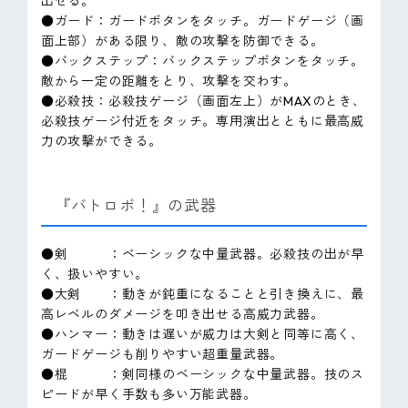
出せる。
●ガード：ガードボタンをタッチ。ガードゲージ（画
面上部）がある限り、敵の攻撃を防御できる。
●バックステップ：バックステップボタンをタッチ。
敵から一定の距離をとり、攻撃を交わす。
●必殺技：必殺技ゲージ（画面左上）がMAXのとき、
必殺技ゲージ付近をタッチ。専用演出とともに最高威
力の攻撃ができる。
『バトロボ！』の武器
●剣 ：ベーシックな中量武器。必殺技の出が早
く、扱いやすい。
●大剣 ：動きが鈍重になることと引き換えに、最
高レベルのダメージを叩き出せる高威力武器。
●ハンマー：動きは遅いが威力は大剣と同等に高く、
ガードゲージも削りやすい超重量武器。
●棍 ：剣同様のベーシックな中量武器。技のス
ピードが早く手数も多い万能武器。