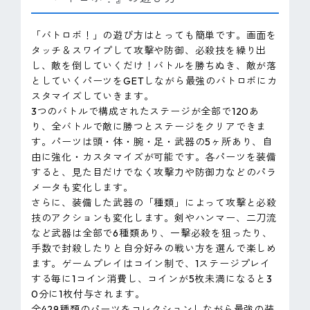
「バトロボ！」の遊び方はとっても簡単です。画面を
タッチ＆スワイプして攻撃や防御、必殺技を繰り出
し、敵を倒していくだけ！バトルを勝ちぬき、敵が落
としていくパーツをGETしながら最強のバトロボにカ
スタマイズしていきます。
3つのバトルで構成されたステージが全部で120あ
り、全バトルで敵に勝つとステージをクリアできま
す。パーツは頭・体・腕・足・武器の5ヶ所あり、自
由に強化・カスタマイズが可能です。各パーツを装備
すると、見た目だけでなく攻撃力や防御力などのパラ
メータも変化します。
さらに、装備した武器の「種類」によって攻撃と必殺
技のアクションも変化します。剣やハンマー、二刀流
など武器は全部で6種類あり、一撃必殺を狙ったり、
手数で封殺したりと自分好みの戦い方を選んで楽しめ
ます。ゲームプレイはコイン制で、1ステージプレイ
する毎に1コイン消費し、コインが5枚未満になると3
0分に1枚付与されます。
全429種類のパーツをコレクションしながら最強の装