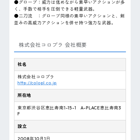
●グローブ：威力は低めながら素早いアクションが多
く、手数で相手を圧倒できる軽量武器。
●二刀流 ：グローブ同様の素早いアクションと、剣
並みの高威力アクションを併せ持つ強力な武器。
株式会社コロプラ 会社概要
社名
株式会社コロプラ
http://colopl.co.jp
所在地
東京都渋谷区恵比寿南1-15-1 A-PLACE恵比寿南3
F
設立
2008年10月1日