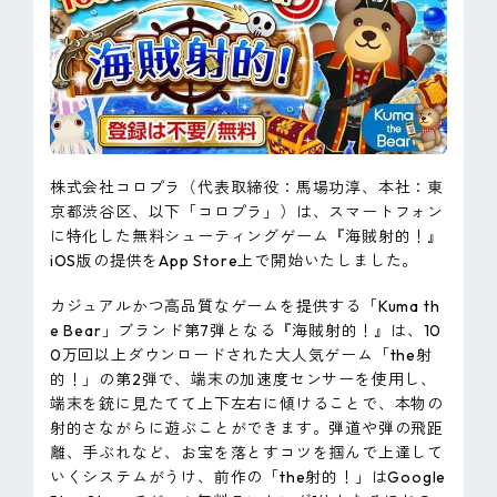
ピンマーク
JP
EN
株式会社コロプラ（代表取締役：馬場功淳、本社：東
京都渋谷区、以下「コロプラ」）は、スマートフォン
に特化した無料シューティングゲーム『海賊射的！』
iOS版の提供をApp Store上で開始いたしました。
カジュアルかつ高品質なゲームを提供する「Kuma th
e Bear」ブランド第7弾となる『海賊射的！』は、10
0万回以上ダウンロードされた大人気ゲーム「the射
的！」の第2弾で、端末の加速度センサーを使用し、
端末を銃に見たてて上下左右に傾けることで、本物の
射的さながらに遊ぶことができます。弾道や弾の飛距
離、手ぶれなど、お宝を落とすコツを掴んで上達して
いくシステムがうけ、前作の「the射的！」はGoogle