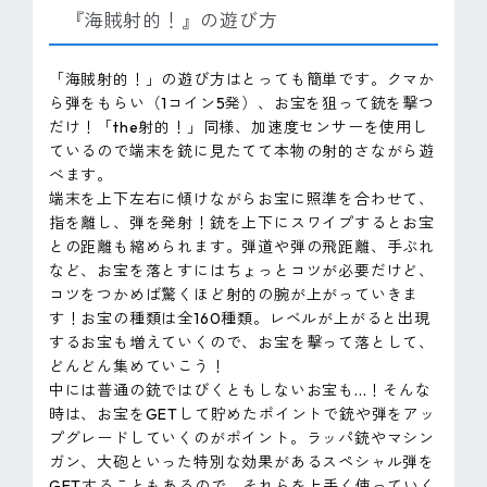
『海賊射的！』の遊び方
「海賊射的！」の遊び方はとっても簡単です。クマか
ら弾をもらい（1コイン5発）、お宝を狙って銃を撃つ
だけ！「the射的！」同様、加速度センサーを使用し
ているので端末を銃に見たてて本物の射的さながら遊
べます。
端末を上下左右に傾けながらお宝に照準を合わせて、
指を離し、弾を発射！銃を上下にスワイプするとお宝
との距離も縮められます。弾道や弾の飛距離、手ぶれ
など、お宝を落とすにはちょっとコツが必要だけど、
コツをつかめば驚くほど射的の腕が上がっていきま
す！お宝の種類は全160種類。レベルが上がると出現
するお宝も増えていくので、お宝を撃って落として、
どんどん集めていこう！
中には普通の銃ではびくともしないお宝も...！そんな
時は、お宝をGETして貯めたポイントで銃や弾をアッ
プグレードしていくのがポイント。ラッパ銃やマシン
ガン、大砲といった特別な効果があるスペシャル弾を
GETすることもあるので、それらを上手く使っていく