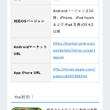
Androidバージョン 2.1以
降、iPhone、iPod touch
対応OSバージョン
および iPad 互換 iOS 4.2
以降
https://market.android.c
Androidマーケット
om/details?id=jp.colopl.t
URL
apsum
http://itunes.apple.com/j
App Store URL
p/app/id480588344
the射的！