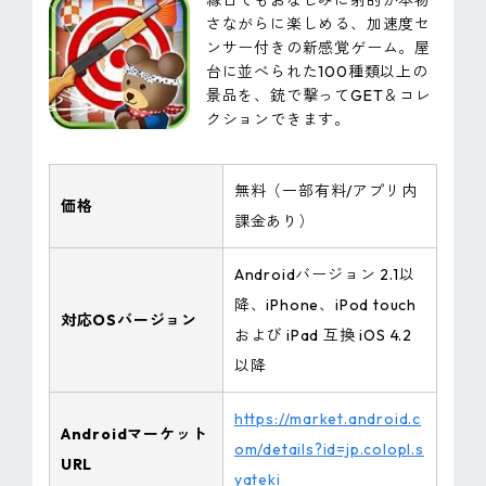
縁日でもおなじみに射的が本物
さながらに楽しめる、加速度セ
ンサー付きの新感覚ゲーム。屋
台に並べられた100種類以上の
景品を、銃で撃ってGET＆コレ
クションできます。
無料（一部有料/アプリ内
価格
課金あり）
Androidバージョン 2.1以
降、iPhone、iPod touch
対応OSバージョン
および iPad 互換 iOS 4.2
以降
https://market.android.c
Androidマーケット
om/details?id=jp.colopl.s
URL
yateki