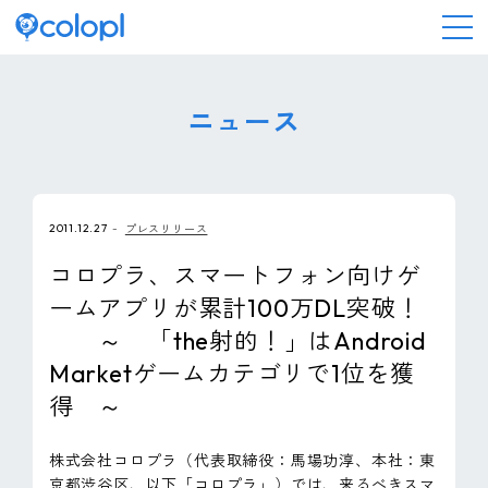
会社情報
ニュース
ニュース
2011.12.27
プレスリリース
事業情報
コロプラ、スマートフォン向けゲ
ームアプリが累計100万DL突破！
IR情報
～ 「the射的！」はAndroid
Marketゲームカテゴリで1位を獲
採用情報
得 ～
サステナビリティ
株式会社コロプラ（代表取締役：馬場功淳、本社：東
京都渋谷区、以下「コロプラ」）では、来るべきスマ