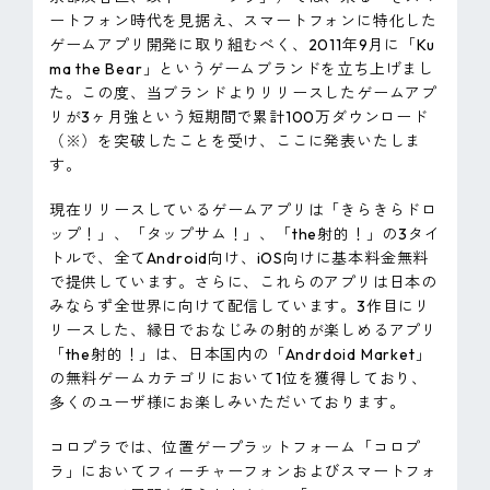
ピンマーク
ートフォン時代を見据え、スマートフォンに特化した
ゲームアプリ開発に取り組むべく、2011年9月に「Ku
ma the Bear」というゲームブランドを立ち上げまし
た。この度、当ブランドよりリリースしたゲームアプ
JP
EN
リが3ヶ月強という短期間で累計100万ダウンロード
（※）を突破したことを受け、ここに発表いたしま
す。
現在リリースしているゲームアプリは「きらきらドロ
ップ！」、「タップサム！」、「the射的！」の3タイ
トルで、全てAndroid向け、iOS向けに基本料金無料
で提供しています。さらに、これらのアプリは日本の
みならず全世界に向けて配信しています。3作目にリ
リースした、縁日でおなじみの射的が楽しめるアプリ
「the射的！」は、日本国内の「Andrdoid Market」
の無料ゲームカテゴリにおいて1位を獲得しており、
多くのユーザ様にお楽しみいただいております。
コロプラでは、位置ゲープラットフォーム「コロプ
ラ」においてフィーチャーフォンおよびスマートフォ