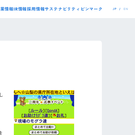
事業情報
IR情報
採用情報
サステナビリティ
ピンマーク
JP
EN
し
お
を