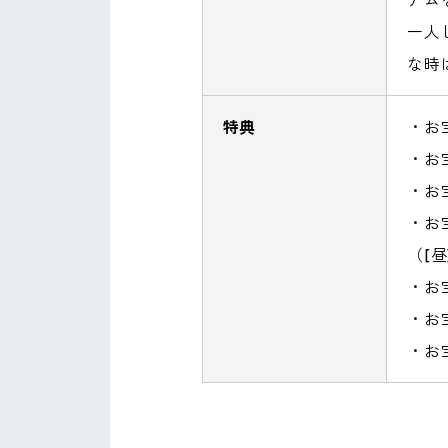
一人
な時
特典
・お
・お
・お
・お宝
（[
・お
・お
・お宝