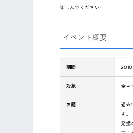
楽しんでください!
イベント概要
期間
201
対象
全コ
お題
過去
す。
発掘
アム