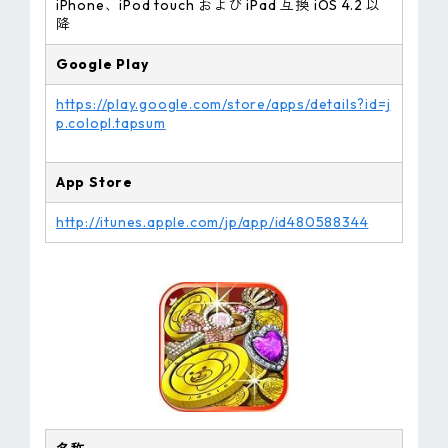
iPhone、iPod touch および iPad 互換 iOS 4.2 以
降
Google Play
https://play.google.com/store/apps/details?id=j
p.colopl.tapsum
App Store
http://itunes.apple.com/jp/app/id480588344