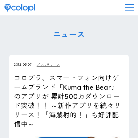
会社情報
ニュース
ニュース
2012.05.07
プレスリリース
事業情報
コロプラ、スマートフォン向けゲ
ームブランド『Kuma the Bear』
IR情報
のアプリが 累計500万ダウンロー
ド突破！！ ～新作アプリを続々リ
採用情報
リース！「海賊射的！」も好評配
信中～
サステナビリティ