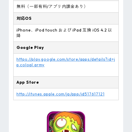
無料（一部有料/アプリ内課金あり）
対応OS
iPhone、iPod touch および iPad 互換 iOS 4.2 以
降
Google Play
https://play.google.com/store/apps/details?id=j
p.colopl.army
App Store
http://itunes.apple.com/jp/app/id517617121