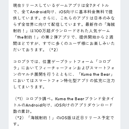
現在リリースしているゲームアプリは全7タイトル
で、全てAndroid向け、iOS向けに基本料金無料で提
供しています。さらに、これらのアプリは日本のみな
らず全世界に向けて配信しています。最新作の「海賊
射的！」は100万超ダウンロードされた人気ゲーム
「the射的！」の第２弾アプリで、提供開始から２週
間ほどですが、すでに多くのユーザ様にお楽しみいた
だいております。（*2）
コロプラでは、位置ゲープラットフォーム「コロプ
ラ」においてフィーチャーフォンおよびスマートフォ
ンのマルチ展開を行うとともに、「Kuma the Bear」
においてはスマートフォン特化型アプリの拡充に注力
してまいります。
（*1）コロプラ調べ。Kuma the Bearブランド全タイ
トルのAndroid向け、iOS向けのアプリダウンロード
数の累計。
（*2）「海賊射的！」のiOS版は近日リリース予定で
す。