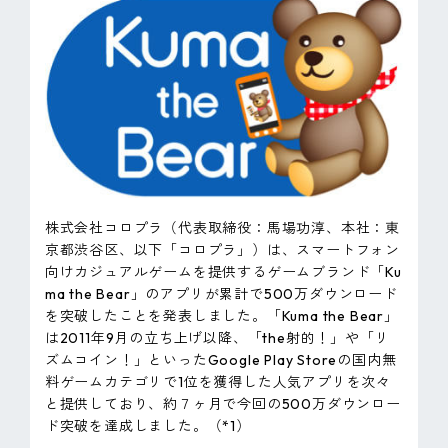
ピンマーク
JP
EN
株式会社コロプラ（代表取締役：馬場功淳、本社：東
京都渋谷区、以下「コロプラ」）は、スマートフォン
向けカジュアルゲームを提供するゲームブランド「Ku
ma the Bear」のアプリが累計で500万ダウンロード
を突破したことを発表しました。「Kuma the Bear」
は2011年9月の立ち上げ以降、「the射的！」や「リ
ズムコイン！」といったGoogle Play Storeの国内無
料ゲームカテゴリで1位を獲得した人気アプリを次々
と提供しており、約７ヶ月で今回の500万ダウンロー
ド突破を達成しました。（*1）