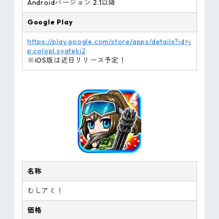
Androidバージョン 2.1以降
Google Play
https://play.google.com/store/apps/details?id=j
p.colopl.syateki2
※iOS版は近日リリース予定！
名称
むしアミ！
価格