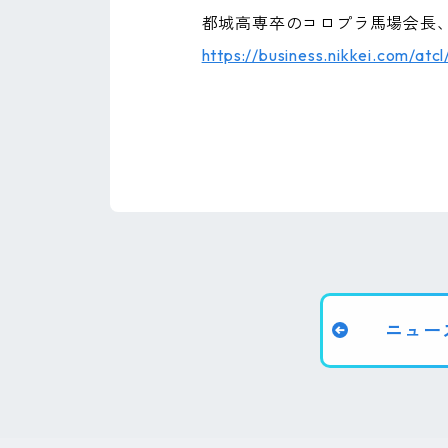
都城高専卒のコロプラ馬場会長
https://business.nikkei.com/a
ニュー