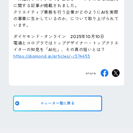
ピンマーク
に関する記事が掲載されました。
クリエイティブ業務を行う企業がどのようにAIを実際
の事業に生かしているのか、について取り上げられて
います。
JP
EN
ダイヤモンド・オンライン 2025年10月10日
電通とコロプラではトップデザイナー・トップクリエ
イターの知見を「AI化」、その真の狙いとは？
https://diamond.jp/articles/-/374455
ニュース一覧に戻る