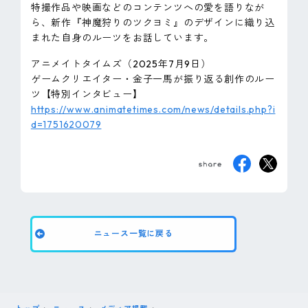
特撮作品や映画などのコンテンツへの愛を語りなが
ピンマーク
ら、新作『神魔狩りのツクヨミ』のデザインに織り込
まれた自身のルーツをお話しています。
アニメイトタイムズ（2025年7月9日）
JP
EN
ゲームクリエイター・金子一馬が振り返る創作のルー
ツ【特別インタビュー】
https://www.animatetimes.com/news/details.php?i
d=1751620079
ニュース一覧に戻る