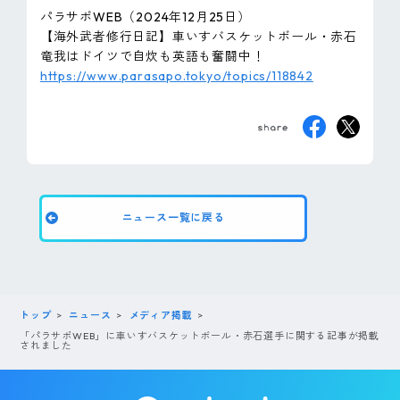
ピンマーク
パラサポWEB（2024年12月25日）
【海外武者修行日記】車いすバスケットボール・赤石
竜我はドイツで自炊も英語も奮闘中！
https://www.parasapo.tokyo/topics/118842
JP
EN
ニュース一覧に戻る
トップ
ニュース
メディア掲載
「パラサポWEB」に車いすバスケットボール・赤石選手に関する記事が掲載
されました