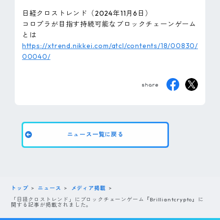
ピンマーク
日経クロストレンド（2024年11月6日）
コロプラが目指す持続可能なブロックチェーンゲーム
とは
https://xtrend.nikkei.com/atcl/contents/18/00830/
JP
EN
00040/
ニュース一覧に戻る
トップ
ニュース
メディア掲載
「日経クロストレンド」にブロックチェーンゲーム『Brilliantcrypto』に
関する記事が掲載されました。