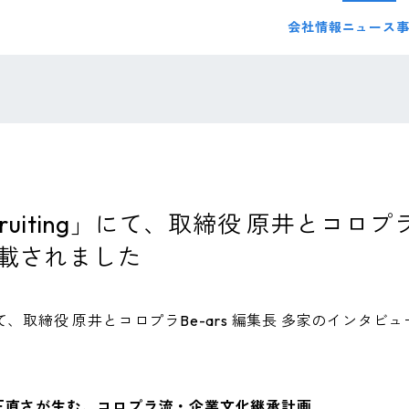
会社情報
ニュース
Recruiting」にて、取締役 原井とコロプ
載されました
ting」にて、取締役 原井とコロプラBe-ars 編集長 多家のイン
正直さが生む、コロプラ流・企業文化継承計画