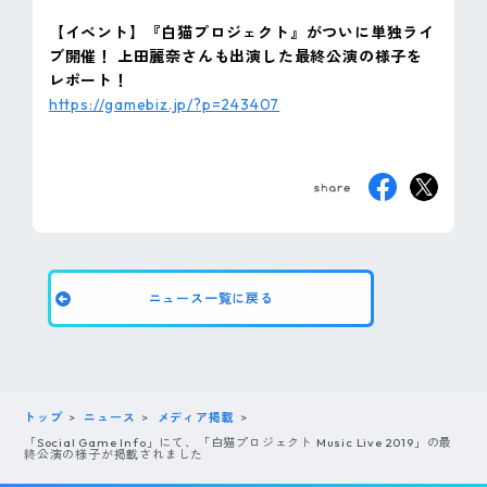
ピンマーク
【イベント】『白猫プロジェクト』がついに単独ライ
ブ開催！ 上田麗奈さんも出演した最終公演の様子を
レポート！
JP
EN
https://gamebiz.jp/?p=243407
ニュース一覧に戻る
トップ
ニュース
メディア掲載
「Social Game Info」にて、「白猫プロジェクト Music Live 2019」の最
終公演の様子が掲載されました