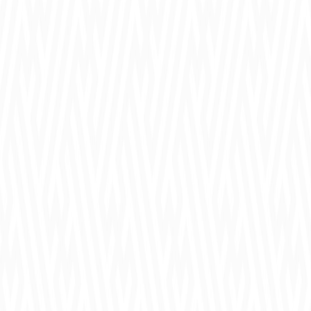
ASHURA:VERMILION EDGE PV
【黒猫のウィズ】
祝！11周年記念生放送！！
【黒猫おせニャん 141】