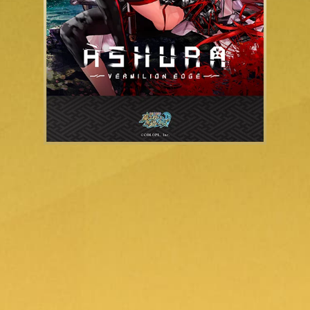
1920×1080
1242×2688