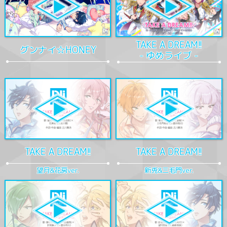
TAKE A DREAM!!
グンナイ☆HONEY
- ゆめライブ -
TAKE A DREAM!!
TAKE A DREAM!!
望月&花房ver.
新兎&三毛門ver.