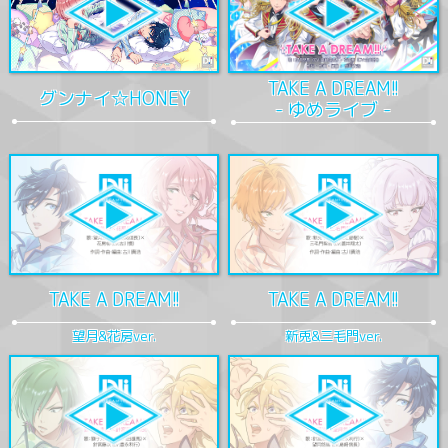
TAKE A DREAM!!
グンナイ☆HONEY
- ゆめライブ -
TAKE A DREAM!!
TAKE A DREAM!!
望月&花房ver.
新兎&三毛門ver.