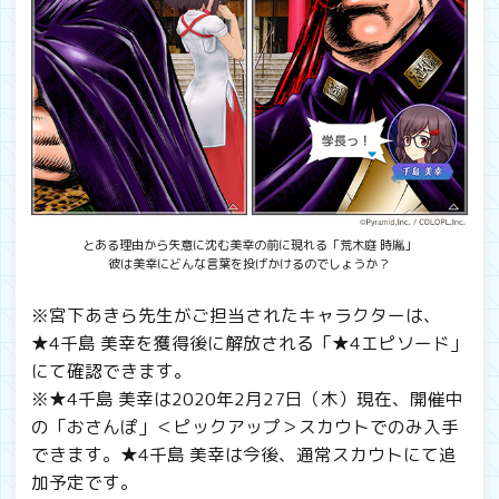
とある理由から失意に沈む美幸の前に現れる「荒木庭 時胤」
彼は美幸にどんな言葉を投げかけるのでしょうか？
※宮下あきら先生がご担当されたキャラクターは、
★4千島 美幸を獲得後に解放される「★4エピソード」
にて確認できます。
※★4千島 美幸は2020年2月27日（木）現在、開催中
の「おさんぽ」＜ピックアップ＞スカウトでのみ入手
できます。★4千島 美幸は今後、通常スカウトにて追
加予定です。