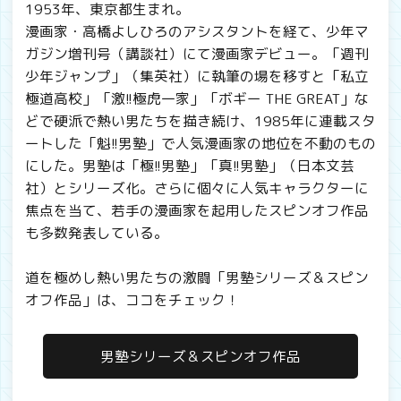
1953年、東京都生まれ。
漫画家・高橋よしひろのアシスタントを経て、少年マ
ガジン増刊号（講談社）にて漫画家デビュー。「週刊
少年ジャンプ」（集英社）に執筆の場を移すと「私立
極道高校」「激!!極虎一家」「ボギー THE GREAT」な
どで硬派で熱い男たちを描き続け、1985年に連載スタ
ートした「魁!!男塾」で人気漫画家の地位を不動のもの
にした。男塾は「極!!男塾」「真!!男塾」（日本文芸
社）とシリーズ化。さらに個々に人気キャラクターに
焦点を当て、若手の漫画家を起用したスピンオフ作品
も多数発表している。
道を極めし熱い男たちの激闘「男塾シリーズ＆スピン
オフ作品」は、ココをチェック！
男塾シリーズ＆スピンオフ作品