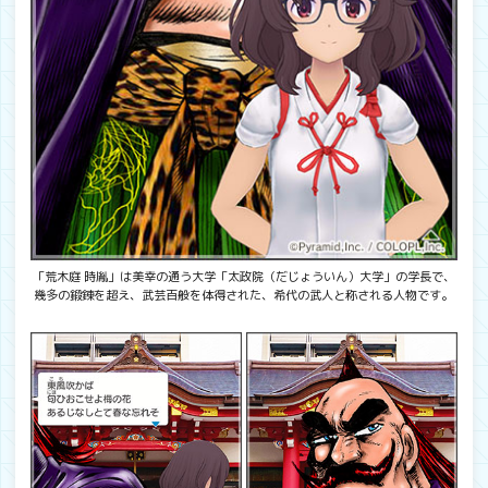
「荒木庭 時胤」は美幸の通う大学「太政院（だじょういん）大学」の学長で、
幾多の鍛錬を超え、武芸百般を体得された、希代の武人と称される人物です。