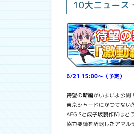
10大ニュース 
6/21 15:00～（予定）
待望の
新編
がいよいよ公開
東京シャードにかつてない
AEGiSと成子坂製作所はど
協力要請を辞退したアマル