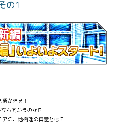
その1
！
危機が迫る！
う立ち向かうのか!?
テアの、地衛理の真意とは？