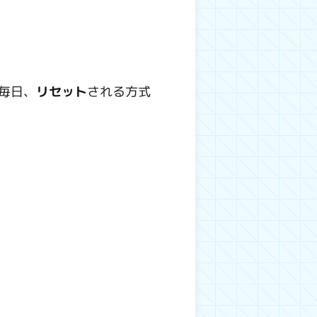
が毎日、
リセット
される方式