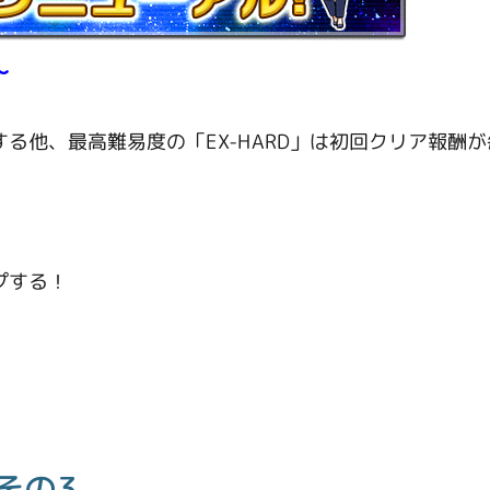
～
る他、最高難易度の「EX-HARD」は初回クリア報酬
プする！
！
その3