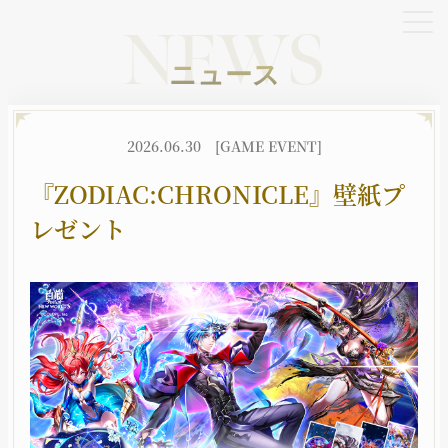
NEWS
ニュース
OFFICIAL SNS
2026.06.30
[GAME EVENT]
X
YouTube
TikTok
『ZODIAC:CHRONICLE』壁紙プ
レゼント
HOME
NEWS
ホーム
ニュース
BATTLE
CHARACTER
バトル
キャラクター
JOB
WORLD
職種
世界観