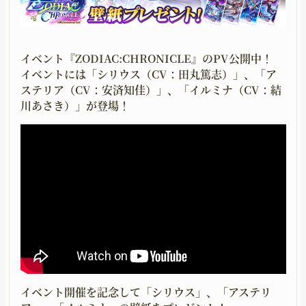
UPGRADING
GOODS
育成
グッズ
イベント『ZODIAC:CHRONICLE』のPV公開中！
MOVIE
GUIDELINE
イベントには「シリウス（CV：田丸篤志）」、「ア
ステリア（CV：安済知佳）」、「イルミナ（CV：結
ムービー
二次創作ガイドライン
川あさき）」が登場！
イベント開催を記念して「シリウス」、「アステリ