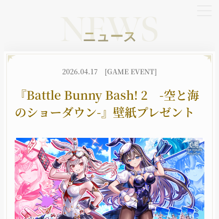
NEWS
ニュース
OFFICIAL SNS
2026.04.17
[GAME EVENT]
X
YouTube
TikTok
『Battle Bunny Bash! 2 -空と海
のショーダウン-』壁紙プレゼント
HOME
NEWS
ホーム
ニュース
BATTLE
CHARACTER
バトル
キャラクター
JOB
WORLD
職種
世界観