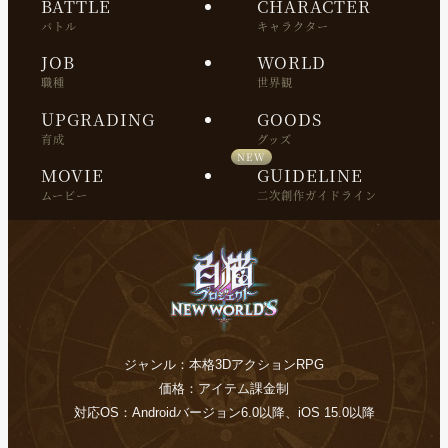
BATTLE
CHARACTER
バトル
キャラクター
JOB
WORLD
職種
世界観
UPGRADING
GOODS
育成
グッズ
MOVIE
GUIDELINE
ムービー
二次創作ガイドライン
ジャンル：本格3DアクションRPG
価格：アイテム課金制
対応OS：Androidバージョン6.0以降、iOS 15.0以降