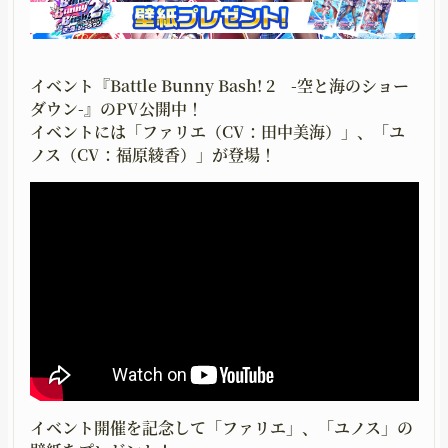
UPGRADING
GOODS
育成
グッズ
イベント『Battle Bunny Bash! 2 -空と海のショー
MOVIE
GUIDELINE
ダウン-』のPV公開中！
イベントには「ファリエ（CV：田中美海）」、「ユ
ムービー
二次創作ガイドライン
ノス（CV：福原綾香）」が登場！
イベント開催を記念して「ファリエ」、「ユノス」の