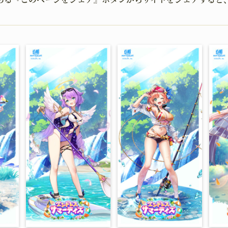
HOME
NEW
ホーム
ニュース
BATTLE
CHA
バトル
キャラクタ
JOB
WOR
職種
世界観
UPGRADING
GOO
育成
グッズ
MOVIE
GUI
ムービー
二次創作ガ
OFFICIAL SNS