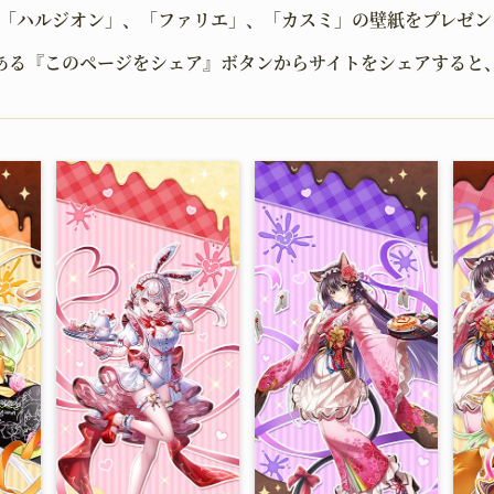
て「ハルジオン」、「ファリエ」、「カスミ」の壁紙をプレゼン
JOB
WOR
職種
世界観
ある『このページをシェア』ボタンからサイトをシェアすると
UPGRADING
GOO
育成
グッズ
MOVIE
GUI
ムービー
二次創作ガ
OFFICIAL SNS
X
YouTube
TikTok