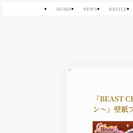
HOME
NEWS
BATTLE
『BEAST
ン〜』壁紙