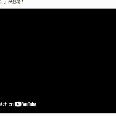
香）」が登場！
HOME
NEW
ホーム
ニュース
BATTLE
CHA
バトル
キャラクタ