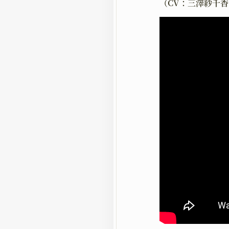
（CV：三澤紗千