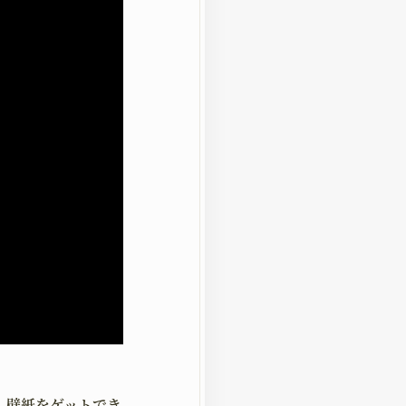
S
RACTER
ー
LD
、壁紙をゲットでき