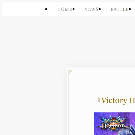
HOME
NEWS
BATTLE
『Victory