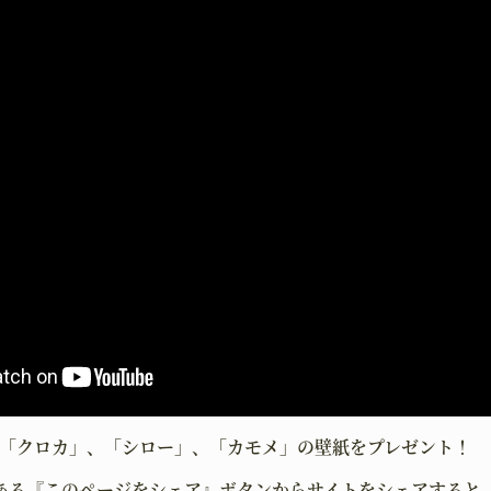
HOME
NEW
ホーム
ニュース
BATTLE
CHA
バトル
キャラクタ
て「クロカ」、「シロー」、「カモメ」の壁紙をプレゼント！
JOB
WOR
ある『このページをシェア』ボタンからサイトをシェアすると