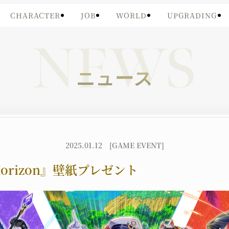
CHARACTER
JOB
WORLD
UPGRADING
NEWS
ニュース
2025.01.12
[GAME EVENT]
 Horizon』壁紙プレゼント