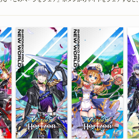
職種
世界観
UPGRADING
GOO
育成
グッズ
MOVIE
GUI
ムービー
二次創作ガ
OFFICIAL SNS
X
YouTube
TikTok