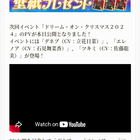
UPGRADING
GOODS
育成
グッズ
次回イベント『ドリーム・オン・クリスマス２０２
MOVIE
GUIDELINE
４』のPVが本日公開となりました！
イベントには「デネブ（CV：立花日菜）」、「エレ
ムービー
二次創作ガイドライン
ノア（CV：石見舞菜香）」、「ツキミ（CV：佐藤聡
美）」が登場！