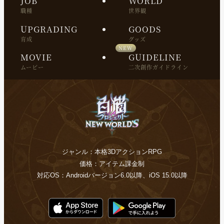
JOB
WORLD
職種
世界観
UPGRADING
GOODS
育成
グッズ
MOVIE
GUIDELINE
ムービー
二次創作ガイドライン
ジャンル：本格3DアクションRPG
価格：アイテム課金制
対応OS：Androidバージョン6.0以降、iOS 15.0以降