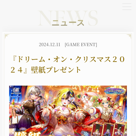
NEWS
ニュース
OFFICIAL SNS
2024.12.11
[GAME EVENT]
X
YouTube
TikTok
『ドリーム・オン・クリスマス２０
２４』壁紙プレゼント
HOME
NEWS
ホーム
ニュース
BATTLE
CHARACTER
バトル
キャラクター
JOB
WORLD
職種
世界観