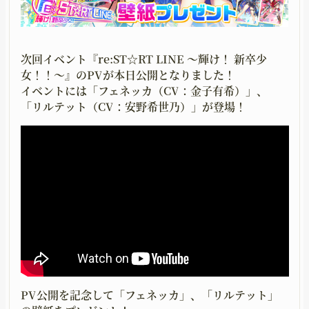
UPGRADING
GOODS
育成
グッズ
次回イベント『re:ST☆RT LINE ～輝け！ 新卒少
MOVIE
GUIDELINE
女！！～』のPVが本日公開となりました！
イベントには「フェネッカ（CV：金子有希）」、
ムービー
二次創作ガイドライン
「リルテット（CV：安野希世乃）」が登場！
PV公開を記念して「フェネッカ」、「リルテット」