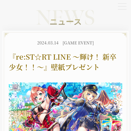
NEWS
ニュース
OFFICIAL SNS
2024.03.14
[GAME EVENT]
X
YouTube
TikTok
『re:ST☆RT LINE ～輝け！ 新卒
少女！！～』壁紙プレゼント
HOME
NEWS
ホーム
ニュース
BATTLE
CHARACTER
バトル
キャラクター
JOB
WORLD
職種
世界観