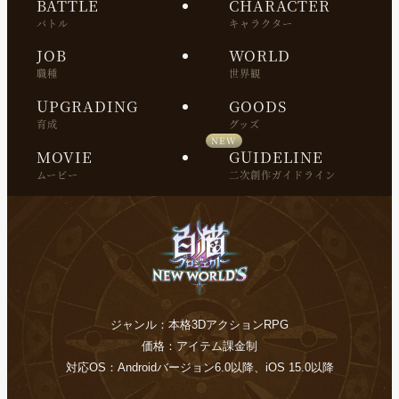
BATTLE
CHARACTER
バトル
キャラクター
JOB
WORLD
職種
世界観
UPGRADING
GOODS
育成
グッズ
MOVIE
GUIDELINE
ムービー
二次創作ガイドライン
ジャンル：本格3DアクションRPG
価格：アイテム課金制
対応OS：Androidバージョン6.0以降、iOS 15.0以降