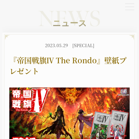
NEWS
ニュース
OFFICIAL SNS
2023.05.29
[SPECIAL]
X
YouTube
TikTok
『帝国戦旗Ⅳ The Rondo』壁紙プ
レゼント
HOME
NEWS
ホーム
ニュース
BATTLE
CHARACTER
バトル
キャラクター
JOB
WORLD
職種
世界観