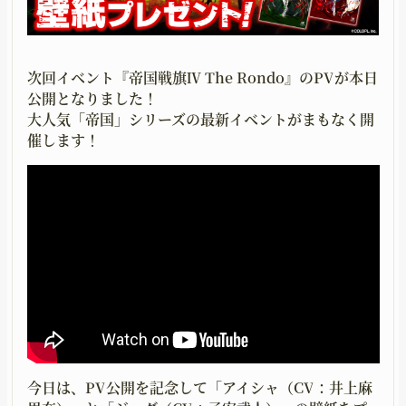
UPGRADING
GOODS
育成
グッズ
次回イベント『帝国戦旗Ⅳ The Rondo』のPVが本日
MOVIE
GUIDELINE
公開となりました！
大人気「帝国」シリーズの最新イベントがまもなく開
ムービー
二次創作ガイドライン
催します！
今日は、PV公開を記念して「アイシャ（CV：井上麻