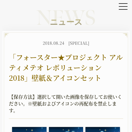
NEWS
ニュース
OFFICIAL SNS
2018.08.24
[SPECIAL]
X
YouTube
TikTok
「フォースター★プロジェクト アル
ティメテオ レボリューション
HOME
NEWS
2018」壁紙＆アイコンセット
ホーム
ニュース
BATTLE
CHARACTER
【保存方法】
選択して開いた画像を保存してお使いく
バトル
キャラクター
ださい。
※壁紙およびアイコンの再配布を禁止しま
す。
JOB
WORLD
職種
世界観