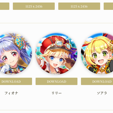
1125 x 2436
1125 x 2436
HOME
NEW
ホーム
ニュース
BATTLE
CHA
バトル
キャラクタ
JOB
WOR
職種
世界観
DOWNLOAD
DOWNLOAD
DOWNLOAD
UPGRADING
GOO
育成
グッズ
フィオナ
リリー
ソアラ
MOVIE
GUI
ムービー
二次創作ガ