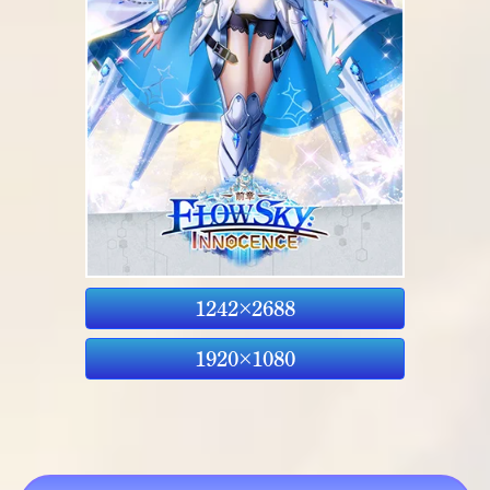
1242×2688
1920×1080