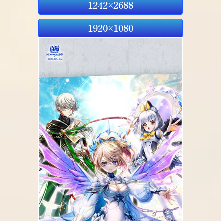
1242×2688
1920×1080