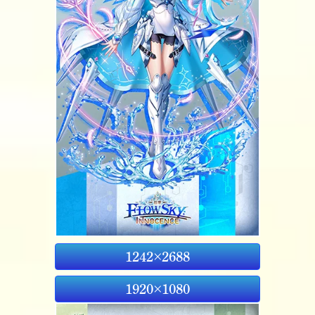
1242×2688
1920×1080