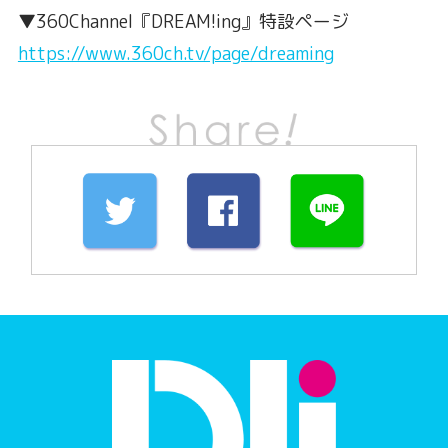
▼360Channel『DREAM!ing』特設ページ
https://www.360ch.tv/page/dreaming