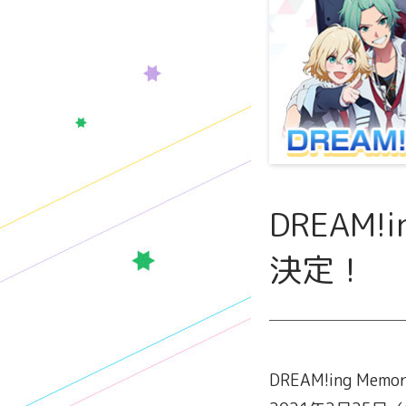
DREAM!
決定！
DREAM!ing 