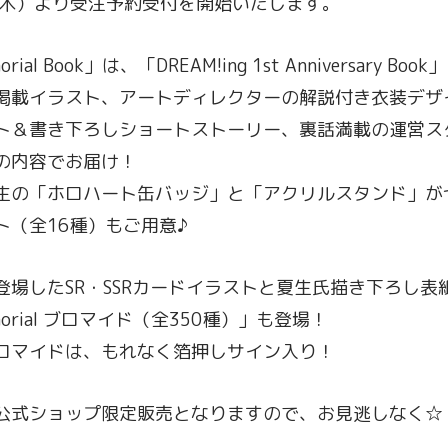
日（木）より受注予約受付を開始いたします。
morial Book」は、「DREAM!ing 1st Anniversary 
掲載イラスト、アートディレクターの解説付き衣装デザ
ト＆書き下ろしショートストーリー、裏話満載の運営ス
の内容でお届け！
生の「ホロハート缶バッジ」と「アクリルスタンド」が
ト（全16種）もご用意♪
登場したSR・SSRカードイラストと夏生氏描き下ろし表
Memorial ブロマイド（全350種）」も登場！
ロマイドは、もれなく箔押しサイン入り！
公式ショップ限定販売となりますので、お見逃しなく☆