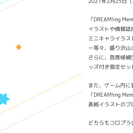
2021年2月25
「DREAM!ing Me
イラストや情報誌
ミニキャライラス
ー等々、盛り沢山
さらに、首席候補
ッズ付き限定セッ
また、ゲーム内に
「DREAM!ing 
表紙イラストのブ
どちらもコロプラ