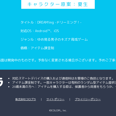
キャラクター原案：夏生
タイトル：DREAM!ing -ドリーミング！-
対応OS：Android™、iOS
ジャンル：ゆめ見る男子のキズナ育成ゲーム
価格：アイテム課金制
画面は開発中のものです。予告なく変更される場合がございます。予めご了承
対応スマートデバイスの購入および通信料はお客様のご負担となります。
アイテム課金制です。一部キャラクターは有料のランダム型アイテム提供
20歳未満の方へ：アイテムを購入する際は、保護者から同意をもらうか
株式会社コロプラ
｜
サイトポリシー
｜
プライバシーポリシー
©COLOPL, Inc.