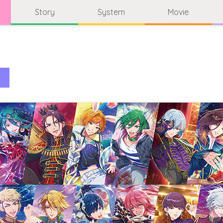
Story
System
Movie