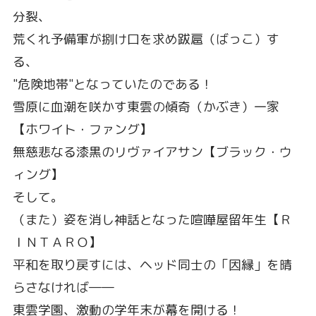
分裂、
荒くれ予備軍が捌け口を求め跋扈（ばっこ）す
る、
"危険地帯"となっていたのである！
雪原に血潮を咲かす東雲の傾奇（かぶき）一家
【ホワイト・ファング】
無慈悲なる漆黒のリヴァイアサン【ブラック・ウ
ィング】
そして。
（また）姿を消し神話となった喧嘩屋留年生【Ｒ
ＩＮＴＡＲＯ】
平和を取り戻すには、ヘッド同士の「因縁」を晴
らさなければ――
東雲学園、激動の学年末が幕を開ける！