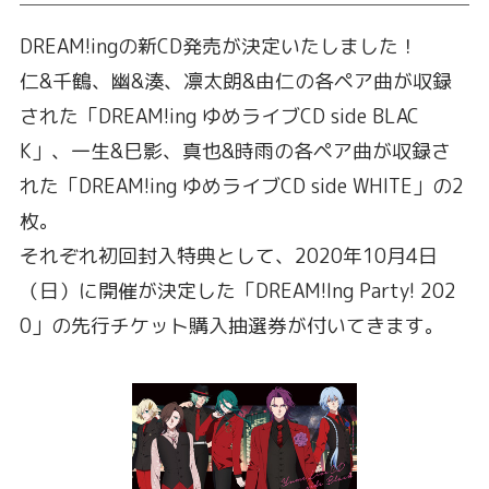
DREAM!ingの新CD発売が決定いたしました！
仁&千鶴、幽&湊、凛太朗&由仁の各ペア曲が収録
された「DREAM!ing ゆめライブCD side BLAC
K」、一生&巳影、真也&時雨の各ペア曲が収録さ
れた「DREAM!ing ゆめライブCD side WHITE」の2
枚。
それぞれ初回封入特典として、2020年10月4日
（日）に開催が決定した「DREAM!Ing Party! 202
0」の先行チケット購入抽選券が付いてきます。