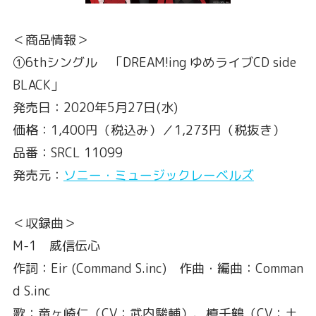
＜商品情報＞
①6thシングル 「DREAM!ing ゆめライブCD side
BLACK」
発売日：2020年5月27日(水)
価格：1,400円（税込み）／1,273円（税抜き）
品番：SRCL 11099
発売元：
ソニー・ミュージックレーベルズ
＜収録曲＞
M-1 威信伝心
作詞：Eir (Command S.inc) 作曲・編曲：Comman
d S.inc
歌：竜ヶ崎仁（CV：武内駿輔）、槙千鶴（CV：土