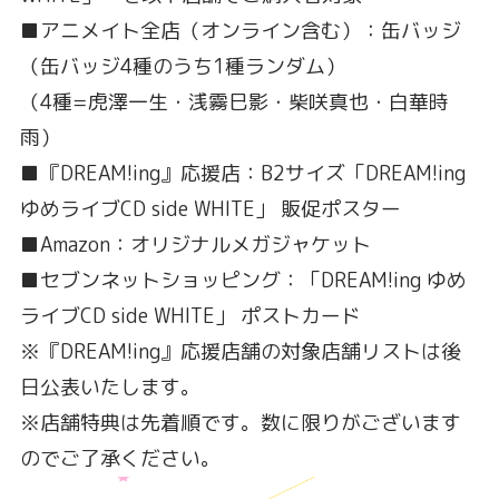
■アニメイト全店（オンライン含む）：缶バッジ
（缶バッジ4種のうち1種ランダム）
（4種=虎澤一生・浅霧巳影・柴咲真也・白華時
雨）
■『DREAM!ing』応援店：B2サイズ「DREAM!ing
ゆめライブCD side WHITE」 販促ポスター
■Amazon：オリジナルメガジャケット
■セブンネットショッピング：「DREAM!ing ゆめ
ライブCD side WHITE」 ポストカード
※『DREAM!ing』応援店舗の対象店舗リストは後
日公表いたします。
※店舗特典は先着順です。数に限りがございます
のでご了承ください。