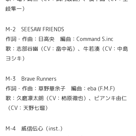
岐隼一）
M-2 SEESAW FRIENDS
作詞・作曲：日高央 編曲：Command S.inc
歌：志部谷幽（CV：畠中祐）、牛若湊（CV：中島
ヨシキ）
M-3 Brave Runners
作詞・作曲：草野華余子 編曲：eba (F.M.F)
歌：久磨凛太朗（CV：柿原徹也）、ビアンキ由仁
（CV：天野七瑠）
M-4 威信伝心（inst.）