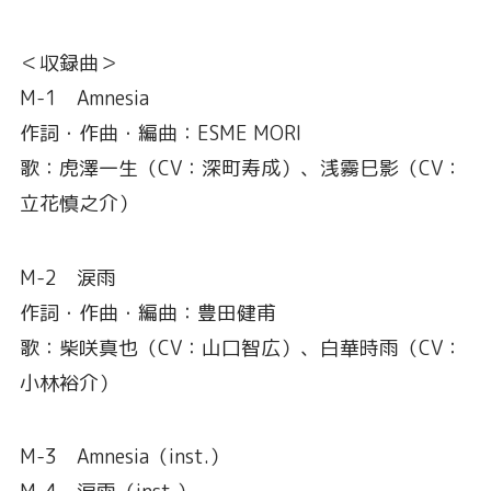
＜収録曲＞
M-1 Amnesia
作詞・作曲・編曲：ESME MORI
歌：虎澤一生（CV：深町寿成）、浅霧巳影（CV：
立花慎之介）
M-2 涙雨
作詞・作曲・編曲：豊田健甫
歌：柴咲真也（CV：山口智広）、白華時雨（CV：
小林裕介）
M-3 Amnesia（inst.）