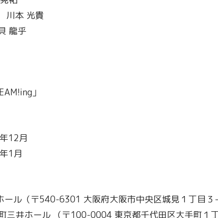
： 川本 光貴
貝 龍乎
AM!ing」
0年12月
1年1月
Pホール（〒540-6301 大阪府大阪市中央区城見１丁目３
町三井ホール （〒100-0004 東京都千代田区大手町１