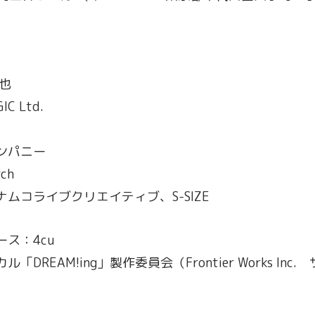
）
也
C Ltd.
ンパニー
ch
ムコライブクリエイティブ、S-SIZE
ス：4cu
DREAM!ing」製作委員会（Frontier Works In