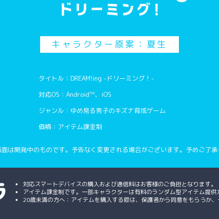
キャラクター原案：夏生
タイトル：DREAM!ing -ドリーミング！-
対応OS：Android™、iOS
ジャンル：ゆめ見る男子のキズナ育成ゲーム
価格：アイテム課金制
画面は開発中のものです。予告なく変更される場合がございます。予めご了承
対応スマートデバイスの購入および通信料はお客様のご負担となります。
アイテム課金制です。一部キャラクターは有料のランダム型アイテム提供
20歳未満の方へ：アイテムを購入する際は、保護者から同意をもらうか