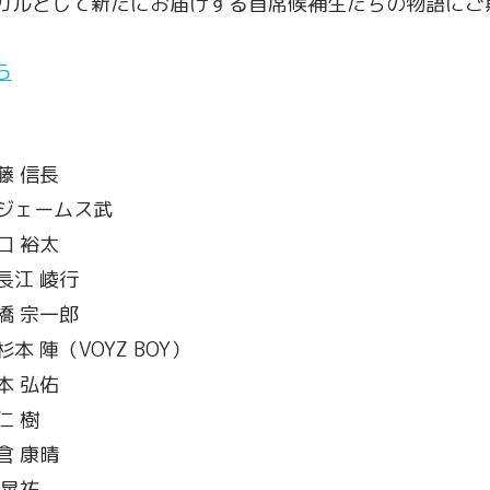
カルとして新たにお届けする首席候補生たちの物語にご
ら
藤 信長
田ジェームス武
口 裕太
 長江 崚行
反橋 宗一郎
杉本 陣（VOYZ BOY）
本 弘佑
仁 樹
倉 康晴
 晃祐