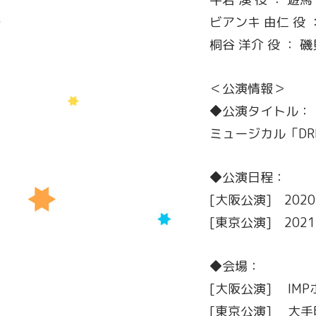
ビアンキ 由仁 役 
桐谷 洋介 役 ： 磯
＜公演情報＞
◆公演タイトル：
ミュージカル「DRE
◆公演日程：
[大阪公演] 202
[東京公演] 202
◆会場：
[大阪公演] IM
[東京公演] 大手