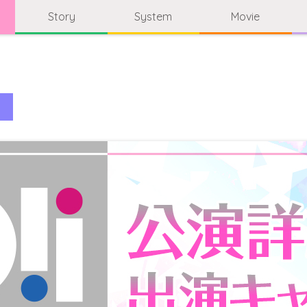
Story
System
Movie