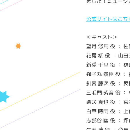
ました！ミュージ
公式サイトはこち
＜キャスト＞
望月 悠馬 役 ： 佐
花房 柳 役 ： 山
新兎 千里 役 ： 樋
獅子丸 孝臣 役 ：
針宮 藤次 役 ： 
三毛門 紫音 役 ： 
柴咲 真也 役 ： 宮
白華 時雨 役 ： 上
志部谷 幽 役 ： 坪
牛若 湊 役 ： 遊馬