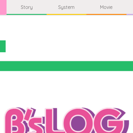
Story
System
Movie