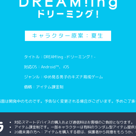
キャラクター原案：夏生
タイトル：DREAM!ing -ドリーミング！-
対応OS：Android™、iOS
ジャンル：ゆめ見る男子のキズナ育成ゲーム
価格：アイテム課金制
画面は開発中のものです。予告なく変更される場合がございます。予めご了承
対応スマートデバイスの購入および通信料はお客様のご負担となります。
アイテム課金制です。一部キャラクターは有料のランダム型アイテム提供
20歳未満の方へ：アイテムを購入する際は、保護者から同意をもらうか