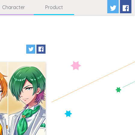
Character
Product