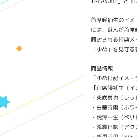
TREASURE」と
首席候補生のイメ
には、選んだ首席
同封される特典メ
「ゆめ」を見守る誓いを
商品情報
「ゆめ日記イメージ
【首席候補生（イ
・柴咲真也（レッ
・白華時雨（ホワ
・虎澤一生（ペリ
・浅霧巳影（アク
・新兎千里（シト