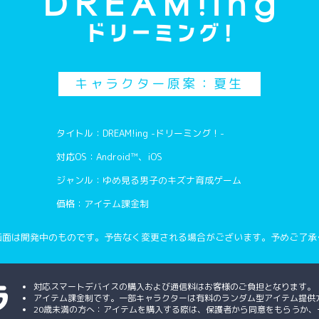
キャラクター原案：夏生
タイトル：DREAM!ing -ドリーミング！-
対応OS：Android™、iOS
ジャンル：ゆめ見る男子のキズナ育成ゲーム
価格：アイテム課金制
画面は開発中のものです。予告なく変更される場合がございます。予めご了承
対応スマートデバイスの購入および通信料はお客様のご負担となります。
アイテム課金制です。一部キャラクターは有料のランダム型アイテム提供
20歳未満の方へ：アイテムを購入する際は、保護者から同意をもらうか