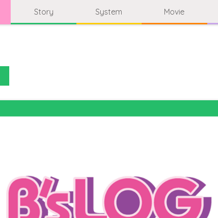
Story
System
Movie