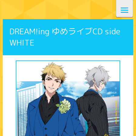
DREAM!ing ゆめライブCD side
WHITE