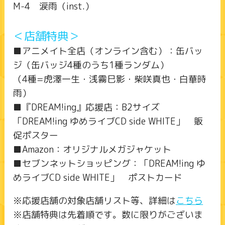
M-4 涙雨（inst.）
＜店舗特典＞
■アニメイト全店（オンライン含む）：缶バッ
ジ（缶バッジ4種のうち1種ランダム）
（4種=虎澤一生・浅霧巳影・柴咲真也・白華時
雨）
■『DREAM!ing』応援店：B2サイズ
「DREAM!ing ゆめライブCD side WHITE」 販
促ポスター
■Amazon：オリジナルメガジャケット
■セブンネットショッピング：「DREAM!ing ゆ
めライブCD side WHITE」 ポストカード
※応援店舗の対象店舗リスト等、詳細は
こちら
※店舗特典は先着順です。数に限りがございま