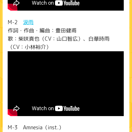
M-2
涙雨
作詞・作曲・編曲：豊田健甫
歌：柴咲真也（CV：山口智広）、白華時雨
（CV：小林裕介）
M-3 Amnesia（inst.）