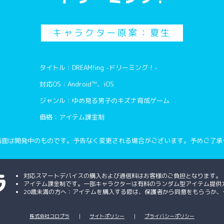
キャラクター原案：夏生
タイトル：DREAM!ing -ドリーミング！-
対応OS：Android™、iOS
ジャンル：ゆめ見る男子のキズナ育成ゲーム
価格：アイテム課金制
画面は開発中のものです。予告なく変更される場合がございます。予めご了承
対応スマートデバイスの購入および通信料はお客様のご負担となります。
アイテム課金制です。一部キャラクターは有料のランダム型アイテム提供
20歳未満の方へ：アイテムを購入する際は、保護者から同意をもらうか
株式会社コロプラ
｜
サイトポリシー
｜
プライバシーポリシー