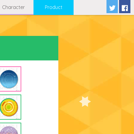
Character
Product