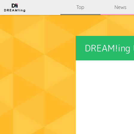
Top
News
DREAM!i