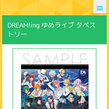
DREAM!ing ゆめライブ タペス
トリー