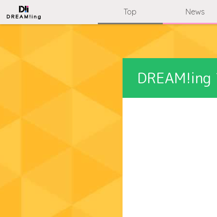
Top
News
DREAM!