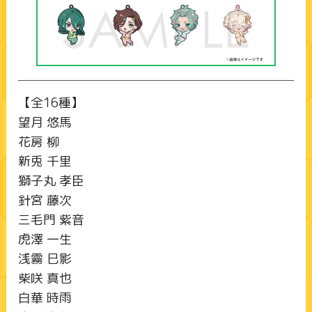
【全16種】
望月 悠馬
花房 柳
新兎 千里
獅子丸 孝臣
針宮 藤次
三毛門 紫音
虎澤 一生
浅霧 巳影
柴咲 真也
白華 時雨