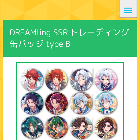
DREAM!ing SSR トレーディング
缶バッジ type B