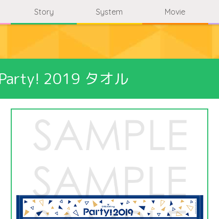
Story
System
Movie
 Party! 2019 タオル