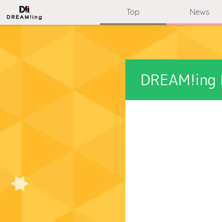
Top
News
DREAM!ing