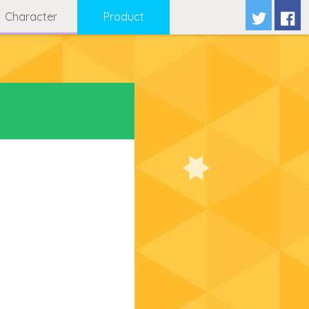
Character
Product