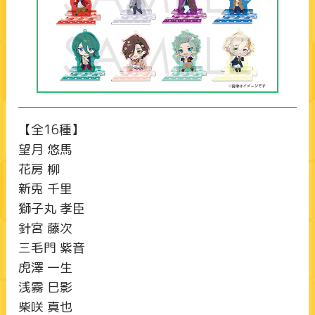
【全16種】
望月 悠馬
花房 柳
新兎 千里
獅子丸 孝臣
針宮 藤次
三毛門 紫音
虎澤 一生
浅霧 巳影
柴咲 真也