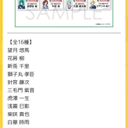
【全16種】
望月 悠馬
花房 柳
新兎 千里
獅子丸 孝臣
針宮 藤次
三毛門 紫音
虎澤 一生
浅霧 巳影
柴咲 真也
白華 時雨