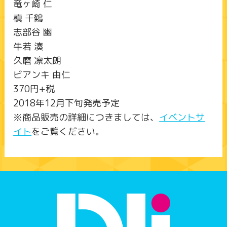
竜ヶ崎 仁
槙 千鶴
志部谷 幽
牛若 湊
久磨 凛太朗
ビアンキ 由仁
370円+税
2018年12月下旬発売予定
※商品販売の詳細につきましては、
イベントサ
イト
をご覧ください。