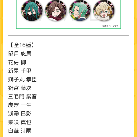
【全16種】
望月 悠馬
花房 柳
新兎 千里
獅子丸 孝臣
針宮 藤次
三毛門 紫音
虎澤 一生
浅霧 巳影
柴咲 真也
白華 時雨