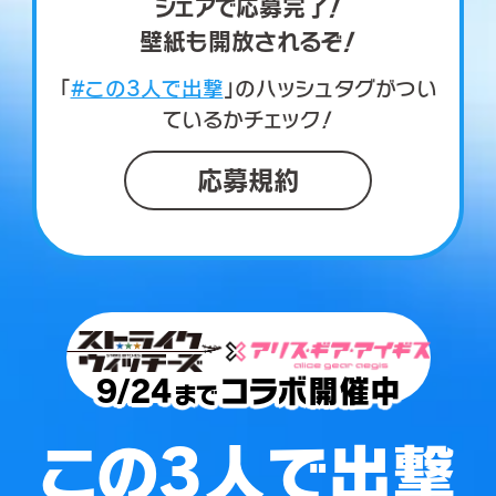
シェアで応募完了！
壁紙も開放されるぞ！
「
#この3人で出撃
」のハッシュタグがつい
ているかチェック！
応募規約
9/24
コラボ開催中
まで
この3人で出撃